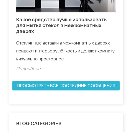
Какое средство лучше использовать
Дв
для мытья стекол в межкомнатных
дверях
Для
нас
Стеклянные вставки в межкомнатных дверях
спе
придают интерьеру лёгкость и делают комнату
Do
визуально просторнее
По
Подробнее
ПРОСМОТРЕТЬ ВСЕ ПОСЛЕДНИЕ СООБЩЕНИЯ
BLOG CATEGORIES