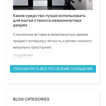
Какое средство лучше использовать
Дв
для мытья стекол в межкомнатных
дверях
Для
нас
Стеклянные вставки в межкомнатных дверях
спе
придают интерьеру лёгкость и делают комнату
Do
визуально просторнее
По
Подробнее
ПРОСМОТРЕТЬ ВСЕ ПОСЛЕДНИЕ СООБЩЕНИЯ
BLOG CATEGORIES