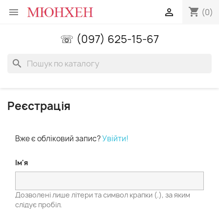
shopping_cart


(0)
☏ (097) 625-15-67
search
Реєстрація
Вже є обліковий запис?
Увійти!
Ім'я
Дозволені лише літери та символ крапки (.), за яким
слідує пробіл.