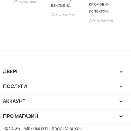
Детальніше
ключовим
важливий.
Д
аспектом...
Детальніше
Детальніше
ДВЕРІ

ПОСЛУГИ

АККАУНТ

ПРО МАГАЗИН
keyboard_arrow_down
© 2026 – Міжкімнатні двері Мюнхен