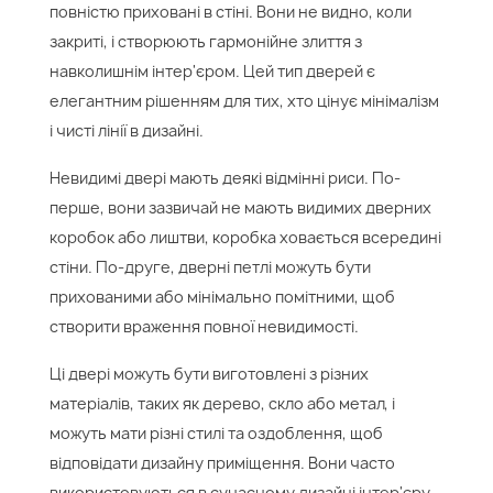
повністю приховані в стіні. Вони не видно, коли
закриті, і створюють гармонійне злиття з
навколишнім інтер'єром. Цей тип дверей є
елегантним рішенням для тих, хто цінує мінімалізм
і чисті лінії в дизайні.
Невидимі двері мають деякі відмінні риси. По-
перше, вони зазвичай не мають видимих дверних
коробок або лиштви, коробка ховається всередині
стіни. По-друге, дверні петлі можуть бути
прихованими або мінімально помітними, щоб
створити враження повної невидимості.
Ці двері можуть бути виготовлені з різних
матеріалів, таких як дерево, скло або метал, і
можуть мати різні стилі та оздоблення, щоб
відповідати дизайну приміщення. Вони часто
використовуються в сучасному дизайні інтер'єру,