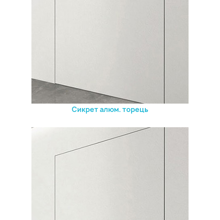
Сикрет алюм. торець