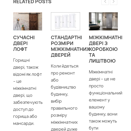
RELATED POSTS
Е:
СУЧАСНІ
СТАНДАРТНІ
МІЖКІМНАТНІ
Д
НІ
ДВЕРІ
РОЗМІРИ
ДВЕРІ З
М
ЛОФТ
МІЖКІМНАТНИХ
КОРОБКОЮ
Д
ДВЕРЕЙ
ТА
Горищні
Мі
ЛИШТВОЮ
Коли йдеться
двері, також
д
Міжкімнатні
про ремонт
відомі як лофт
ві
двері – це не
або
– це
в
просто
будівництво
міжкімнатні
у 
функціональний
чи
будинку,
двері, що
бу
елемент у
вибір
забезпечують
та
вашому
правильного
доступ до
з
будинку, вони
ги
розміру
горища або
за
також можуть
міжкімнатних
мансарди.
пр
бути
дверей дуже
п