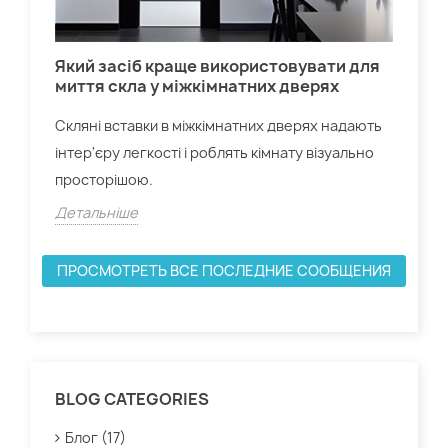
Який засіб краще використовувати для
Дв
миття скла у міжкімнатних дверях
Для
Скляні вставки в міжкімнатних дверях надають
най
інтер'єру легкості і роблять кімнату візуально
спе
просторішою.
Дет
Детальніше
ПРОСМОТРЕТЬ ВСЕ ПОСЛЕДНИЕ СООБЩЕНИЯ
BLOG CATEGORIES
Блог (17)