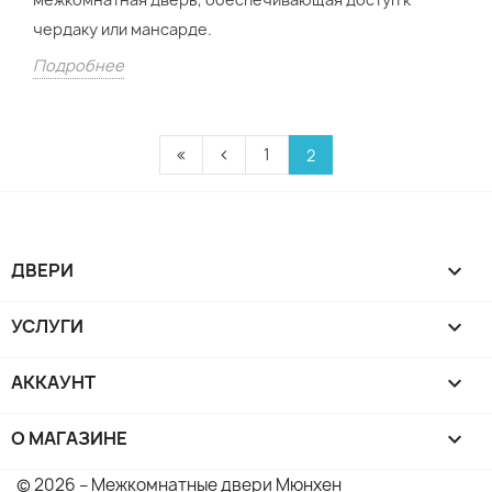
чердаку или мансарде.
Подробнее
1
2
ДВЕРИ

УСЛУГИ

АККАУНТ

О МАГАЗИНЕ
keyboard_arrow_down
© 2026 – Межкомнатные двери Мюнхен