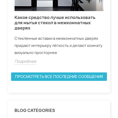
Какое средство лучше использовать
Дв
для мытья стекол в межкомнатных
дверях
Для
нас
Стеклянные вставки в межкомнатных дверях
спе
придают интерьеру лёгкость и делают комнату
Do
визуально просторнее
По
Подробнее
ПРОСМОТРЕТЬ ВСЕ ПОСЛЕДНИЕ СООБЩЕНИЯ
BLOG CATEGORIES